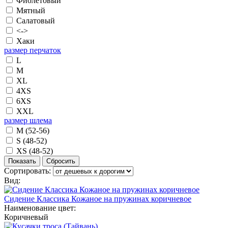
Фиолетовый
Мятный
Салатовый
<->
Хаки
размер перчаток
L
M
XL
4XS
6XS
XXL
размер шлема
M (52-56)
S (48-52)
XS (48-52)
Сортировать:
Вид:
Сидение Классика Кожаное на пружинах коричневое
Наименование цвет:
Коричневый