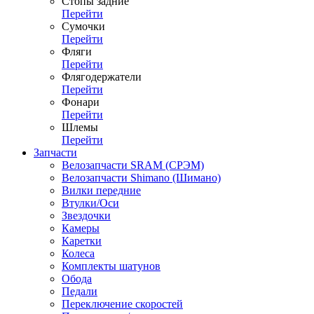
Стопы задние
Перейти
Сумочки
Перейти
Фляги
Перейти
Флягодержатели
Перейти
Фонари
Перейти
Шлемы
Перейти
Запчасти
Велозапчасти SRAM (СРЭМ)
Велозапчасти Shimano (Шимано)
Вилки передние
Втулки/Оси
Звездочки
Камеры
Каретки
Колеса
Комплекты шатунов
Обода
Педали
Переключение скоростей