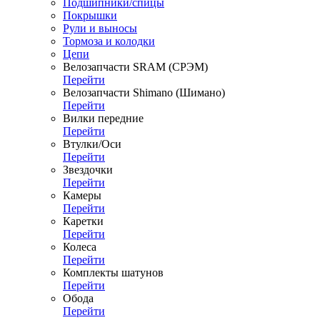
Подшипники/спицы
Покрышки
Рули и выносы
Тормоза и колодки
Цепи
Велозапчасти SRAM (СРЭМ)
Перейти
Велозапчасти Shimano (Шимано)
Перейти
Вилки передние
Перейти
Втулки/Оси
Перейти
Звездочки
Перейти
Камеры
Перейти
Каретки
Перейти
Колеса
Перейти
Комплекты шатунов
Перейти
Обода
Перейти