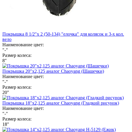
Покрышка 8 1/2"х 2 (50-134) "елочка" для колясок и 3-х кол.
вело
Наименование цвет:
"-"
Размер колеса:
8"
Покрышка 20"х2,125 аналог Chaoyang (Шашечки)
Наименование цвет:
"-"
Размер колеса:
20"
Покрышка 18"х2,125 аналог Chaoyang (Гладкий рисунок)
Наименование цвет:
"-"
Размер колеса:
18"