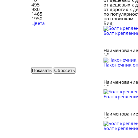
10
от дешевых к 
495
от дешевых к 
980
от дорогих к 
1465
по популярнос
1950
по новинкам
Цвета
Вид:
Болт креплени
Наименование 
"-"
Наконечник оп
Наименование 
"-"
Болт креплени
Наименование 
"-"
Болт крепления