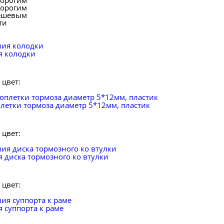
дорогим
дорогим
дешевым
ти
я колодки
цвет:
летки тормоза диаметр 5*12мм, пластик
цвет:
я диска тормозного ко втулки
цвет:
 суппорта к раме