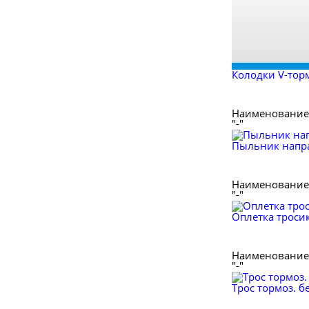
Колодки V-торм
Наименование 
"-"
Пыльник напра
Наименование 
"-"
Оплетка тросик
Наименование 
"-"
Трос тормоз. б