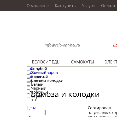
О магазине
Как купить
Услуги
Оплата
info@velo-opt-bel.ru
До
ВЕЛОСИПЕДЫ
САМОКАТЫ
ЭЛЕК
Главная
Голубой
Каталог товаров
Желтый
Запчасти
Зеленый
Тормоза и колодки
Синий
Белый
Черный
Тормоза и колодки
Красный
Серый
<->
Цена
Сортировать: