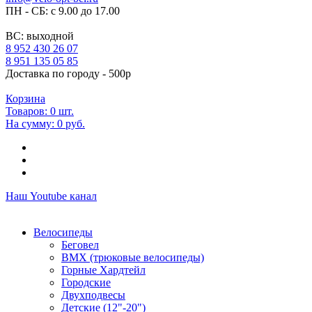
ПН - СБ: с 9.00 до 17.00
ВС: выходной
8 952 430 26 07
8 951 135 05 85
Доставка по городу - 500р
Корзина
Товаров:
0
шт.
На сумму:
0 руб.
Наш Youtube канал
Велосипеды
Беговел
ВМХ (трюковые велосипеды)
Горные Хардтейл
Городские
Двухподвесы
Детские (12"-20")