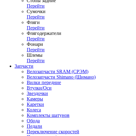
Стопы задние
Перейти
Сумочки
Перейти
Фляги
Перейти
Флягодержатели
Перейти
Фонари
Перейти
Шлемы
Перейти
Запчасти
Велозапчасти SRAM (СРЭМ)
Велозапчасти Shimano (Шимано)
Вилки передние
Втулки/Оси
Звездочки
Камеры
Каретки
Колеса
Комплекты шатунов
Обода
Педали
Переключение скоростей