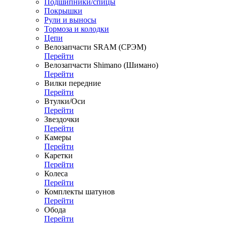
Подшипники/спицы
Покрышки
Рули и выносы
Тормоза и колодки
Цепи
Велозапчасти SRAM (СРЭМ)
Перейти
Велозапчасти Shimano (Шимано)
Перейти
Вилки передние
Перейти
Втулки/Оси
Перейти
Звездочки
Перейти
Камеры
Перейти
Каретки
Перейти
Колеса
Перейти
Комплекты шатунов
Перейти
Обода
Перейти