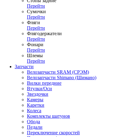
Стопы задние
Перейти
Сумочки
Перейти
Фляги
Перейти
Флягодержатели
Перейти
Фонари
Перейти
Шлемы
Перейти
Запчасти
Велозапчасти SRAM (СРЭМ)
Велозапчасти Shimano (Шимано)
Вилки передние
Втулки/Оси
Звездочки
Камеры
Каретки
Колеса
Комплекты шатунов
Обода
Педали
Переключение скоростей