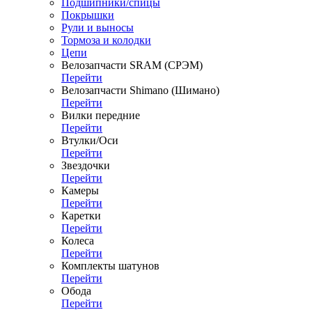
Подшипники/спицы
Покрышки
Рули и выносы
Тормоза и колодки
Цепи
Велозапчасти SRAM (СРЭМ)
Перейти
Велозапчасти Shimano (Шимано)
Перейти
Вилки передние
Перейти
Втулки/Оси
Перейти
Звездочки
Перейти
Камеры
Перейти
Каретки
Перейти
Колеса
Перейти
Комплекты шатунов
Перейти
Обода
Перейти