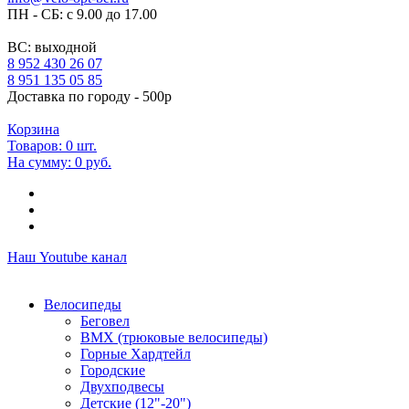
ПН - СБ: с 9.00 до 17.00
ВС: выходной
8 952 430 26 07
8 951 135 05 85
Доставка по городу - 500р
Корзина
Товаров:
0
шт.
На сумму:
0 руб.
Наш Youtube канал
Велосипеды
Беговел
ВМХ (трюковые велосипеды)
Горные Хардтейл
Городские
Двухподвесы
Детские (12"-20")