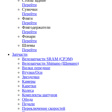
Стопы задние
Перейти
Сумочки
Перейти
Фляги
Перейти
Флягодержатели
Перейти
Фонари
Перейти
Шлемы
Перейти
Запчасти
Велозапчасти SRAM (СРЭМ)
Велозапчасти Shimano (Шимано)
Вилки передние
Втулки/Оси
Звездочки
Камеры
Каретки
Колеса
Комплекты шатунов
Обода
Педали
Переключение скоростей