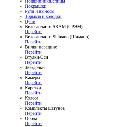
Подшипники/спицы
Покрышки
Рули и выносы
Тормоза и колодки
Цепи
Велозапчасти SRAM (СРЭМ)
Перейти
Велозапчасти Shimano (Шимано)
Перейти
Вилки передние
Перейти
Втулки/Оси
Перейти
Звездочки
Перейти
Камеры
Перейти
Каретки
Перейти
Колеса
Перейти
Комплекты шатунов
Перейти
Обода
Перейти