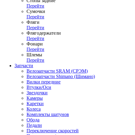
Стопы задние
Перейти
Сумочки
Перейти
Фляги
Перейти
Флягодержатели
Перейти
Фонари
Перейти
Шлемы
Перейти
Запчасти
Велозапчасти SRAM (СРЭМ)
Велозапчасти Shimano (Шимано)
Вилки передние
Втулки/Оси
Звездочки
Камеры
Каретки
Колеса
Комплекты шатунов
Обода
Педали
Переключение скоростей