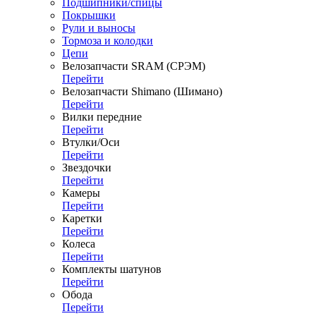
Подшипники/спицы
Покрышки
Рули и выносы
Тормоза и колодки
Цепи
Велозапчасти SRAM (СРЭМ)
Перейти
Велозапчасти Shimano (Шимано)
Перейти
Вилки передние
Перейти
Втулки/Оси
Перейти
Звездочки
Перейти
Камеры
Перейти
Каретки
Перейти
Колеса
Перейти
Комплекты шатунов
Перейти
Обода
Перейти