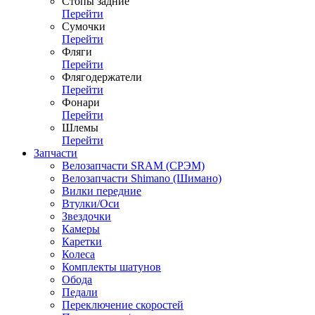
Стопы задние
Перейти
Сумочки
Перейти
Фляги
Перейти
Флягодержатели
Перейти
Фонари
Перейти
Шлемы
Перейти
Запчасти
Велозапчасти SRAM (СРЭМ)
Велозапчасти Shimano (Шимано)
Вилки передние
Втулки/Оси
Звездочки
Камеры
Каретки
Колеса
Комплекты шатунов
Обода
Педали
Переключение скоростей