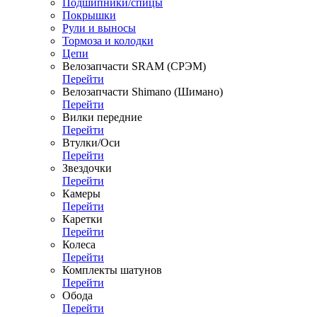
Подшипники/спицы
Покрышки
Рули и выносы
Тормоза и колодки
Цепи
Велозапчасти SRAM (СРЭМ)
Перейти
Велозапчасти Shimano (Шимано)
Перейти
Вилки передние
Перейти
Втулки/Оси
Перейти
Звездочки
Перейти
Камеры
Перейти
Каретки
Перейти
Колеса
Перейти
Комплекты шатунов
Перейти
Обода
Перейти