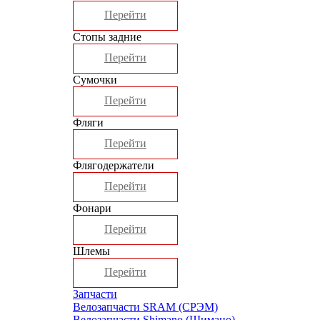
Перейти
Стопы задние
Перейти
Сумочки
Перейти
Фляги
Перейти
Флягодержатели
Перейти
Фонари
Перейти
Шлемы
Перейти
Запчасти
Велозапчасти SRAM (СРЭМ)
Велозапчасти Shimano (Шимано)