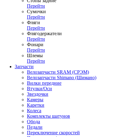
Стопы задние
Перейти
Сумочки
Перейти
Фляги
Перейти
Флягодержатели
Перейти
Фонари
Перейти
Шлемы
Перейти
Запчасти
Велозапчасти SRAM (СРЭМ)
Велозапчасти Shimano (Шимано)
Вилки передние
Втулки/Оси
Звездочки
Камеры
Каретки
Колеса
Комплекты шатунов
Обода
Педали
Переключение скоростей