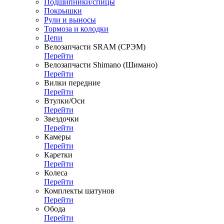
Подшипники/спицы
Покрышки
Рули и выносы
Тормоза и колодки
Цепи
Велозапчасти SRAM (СРЭМ)
Перейти
Велозапчасти Shimano (Шимано)
Перейти
Вилки передние
Перейти
Втулки/Оси
Перейти
Звездочки
Перейти
Камеры
Перейти
Каретки
Перейти
Колеса
Перейти
Комплекты шатунов
Перейти
Обода
Перейти